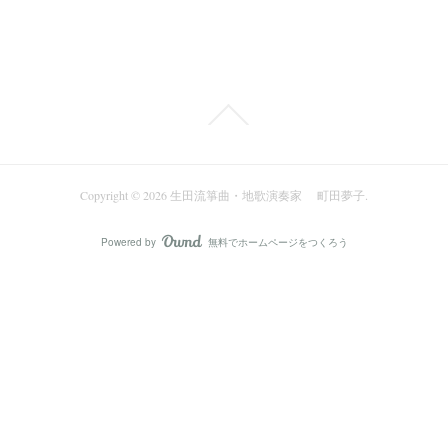
Copyright ©
2026
生田流箏曲・地歌演奏家 町田夢子
.
Powered by
無料でホームページをつくろう
AmebaOwnd