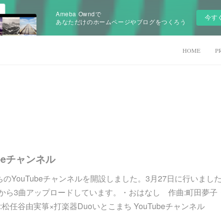
Ameba Owndで
今す
あなただけのホームページやブログをつくろう
HOME
P
beチャンネル
ちのYouTubeチャンネルを開設しました。3月27日に行いま
」の中から3曲アップロードしています。・おはなし 作曲:町田夢
松任谷由実箏×打楽器Duoいとこまち YouTubeチャンネル