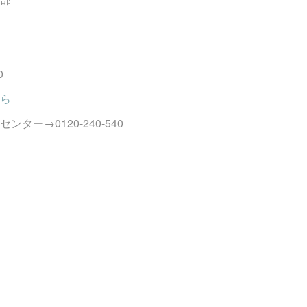
0
ら
ター→0120-240-540