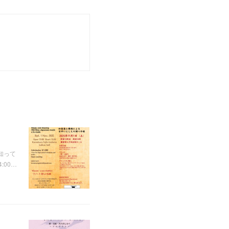
知って
00…