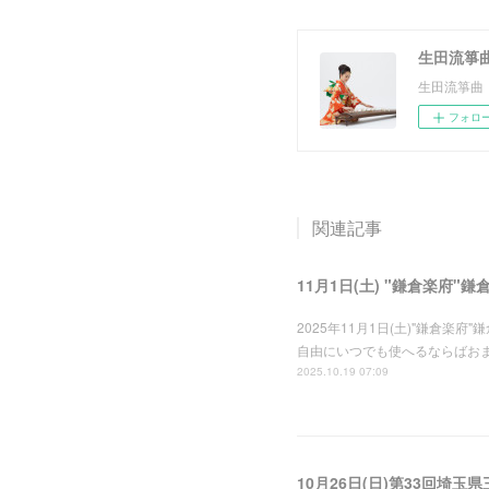
生田流箏
生田流箏曲
フォロ
関連記事
11月1日(土) "鎌倉楽府"鎌
2025年11月1日(土)"鎌倉
自由にいつでも使へるならばおま
2025.10.19 07:09
10月26日(日)第33回埼