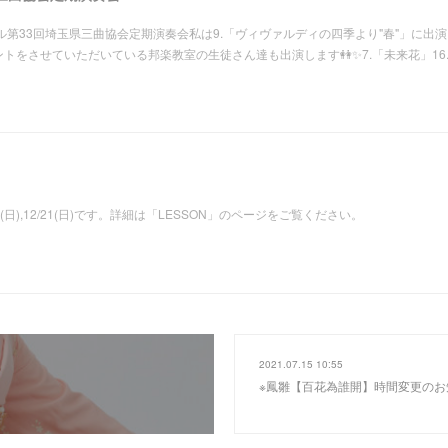
ホール第33回埼玉県三曲協会定期演奏会私は9.「ヴィヴァルディの四季より"春"」に出
トをさせていただいている邦楽教室の生徒さん達も出演します👭✨7.「未来花」16
1/9(日),12/21(日)です。詳細は「LESSON」のページをご覧ください。
2021.07.15 10:55
※鳳雛【百花為誰開】時間変更のお