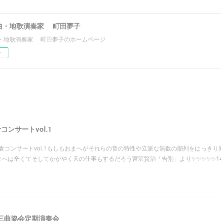
曲・地歌演奏家 町田夢子
・地歌演奏家 町田夢子のホームページ
ー
倉コンサートvol.1
楽府"鎌倉コンサートvol.1もしもおまへがそれらの音の特性や立派な無数の順列をはっきり
へは辛くてそしてかがやく天の仕事もするだろう宮沢賢治「告別」より✨✨✨✨✨14:
玉県三曲協会定期演奏会