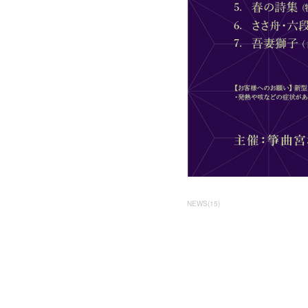
NEWS
(
15
)