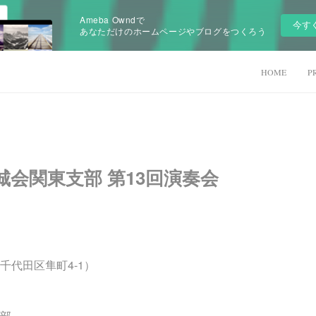
Ameba Owndで
今す
あなただけのホームページやブログをつくろう
HOME
P
宮城会関東支部 第13回演奏会
千代田区隼町4-1）
部