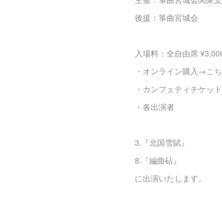
後援：箏曲宮城会
入場料：全自由席 ¥3,00
・オンライン購入→
こち
・カンフェティチケットセン
・各出演者
3.『北国雪賦』
8.『編曲砧』
に出演いたします。