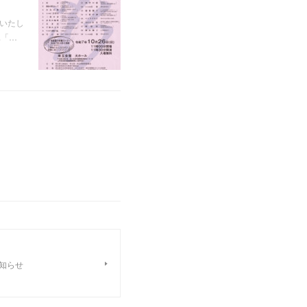
演いたし
.「…
知らせ